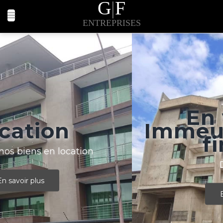
G
|
F
ENTREPRISES
En vente 1
Immeuble R+5 en
finition
Disponible
En savoir plus